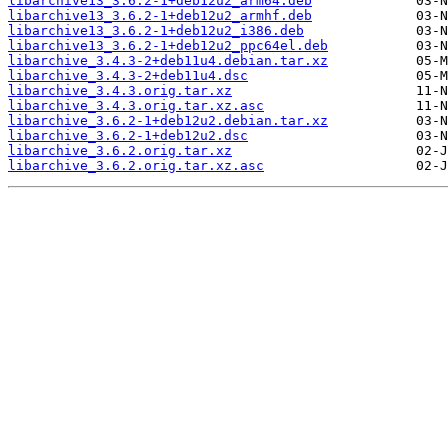
libarchive13_3.6.2-1+deb12u2_arm64.deb
libarchive13_3.6.2-1+deb12u2_armhf.deb
libarchive13_3.6.2-1+deb12u2_i386.deb
libarchive13_3.6.2-1+deb12u2_ppc64el.deb
libarchive_3.4.3-2+deb11u4.debian.tar.xz
libarchive_3.4.3-2+deb11u4.dsc
libarchive_3.4.3.orig.tar.xz
libarchive_3.4.3.orig.tar.xz.asc
libarchive_3.6.2-1+deb12u2.debian.tar.xz
libarchive_3.6.2-1+deb12u2.dsc
libarchive_3.6.2.orig.tar.xz
libarchive_3.6.2.orig.tar.xz.asc