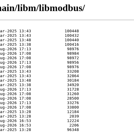
/main/libm/libmodbus/